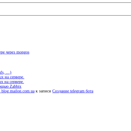
ре через mongos
fs, …)
ux на сервере.
x на сервере.
ощью Zabbix
 blog.mailon.com.ua
к записи
Создание telegram бота