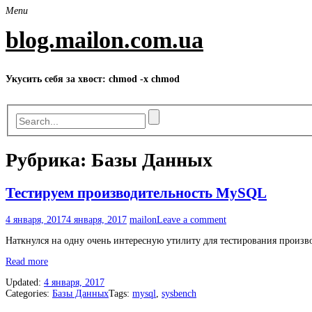
Skip
Menu
to
content
blog.mailon.com.ua
Укусить себя за хвост: chmod -x chmod
Рубрика:
Базы Данных
Тестируем производительность MySQL
4 января, 2017
4 января, 2017
mailon
Leave a comment
Наткнулся на одну очень интересную утилиту для тестирования производит
«Тестируем
Read more
производительность
Updated:
4 января, 2017
MySQL»
Categories:
Базы Данных
Tags:
mysql
,
sysbench