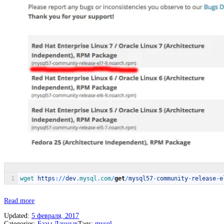
1
wget 
https
:
/
/
dev
.mysql
.com
/
get
/
mysql57
-
community
-
release
-
e
«Mysql
Read more
на
Updated:
5 февраля, 2017
CentOS
Categories:
Базы Данных
Tags:
mysql