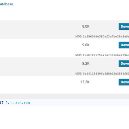
l7
-
9.noarch.rpm