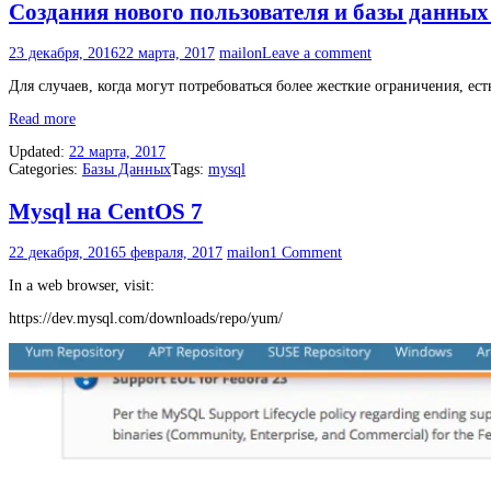
Создания нового пользователя и базы данн
23 декабря, 2016
22 марта, 2017
mailon
Leave a comment
Для случаев, когда могут потребоваться более жесткие ограничения, ес
«Создания
Read more
нового
Updated:
22 марта, 2017
пользователя
Categories:
Базы Данных
Tags:
mysql
и
базы
данных
Mysql на CentOS 7
MySQL»
22 декабря, 2016
5 февраля, 2017
mailon
1 Comment
In a web browser, visit:
https://dev.mysql.com/downloads/repo/yum/