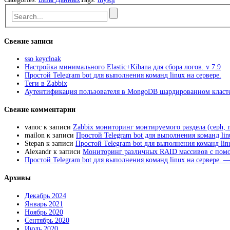
7»
Свежие записи
sso keycloak
Настройка минимального Elastic+Kibana для сбора логов. v 7.9
Простой Telegram bot для выполнения команд linux на сервере.
Теги в Zabbix
Аутентификация пользователя в MongoDB шардированном класте
Свежие комментарии
vanoc
к записи
Zabbix мониторинг монтируемого раздела (ceph, n
mailon
к записи
Простой Telegram bot для выполнения команд lin
Stepan
к записи
Простой Telegram bot для выполнения команд linu
Alexandr
к записи
Мониторинг различных RAID массивов с пом
Простой Telegram bot для выполнения команд linux на сервере. —
Архивы
Декабрь 2024
Январь 2021
Ноябрь 2020
Сентябрь 2020
Июль 2020