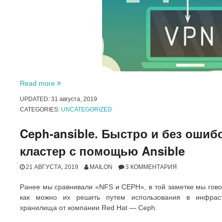
«VPN
Read more
в
UPDATED:
31 августа, 2019
5
CATEGORIES:
UNCATEGORIZED
команд»
Ceph-ansible. Быстро и без ошиб
кластер с помощью Ansible
21 АВГУСТА, 2019
MAILON
3 КОММЕНТАРИЯ
Ранее мы сравнивали «NFS и CEPH», в той заметке мы гово
как можно их решить путем использования в инфраст
хранилища от компании Red Hat — Ceph.