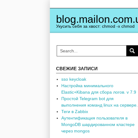
Skip
to
content
blog.mailon.com.
Укусить себя за хвост: chmod -x chmod
СВЕЖИЕ ЗАПИСИ
sso keycloak
Настройка минимального
Elastic+Kibana для сбора логов. v 7.9
Простой Telegram bot для
выполнения команд linux на сервере.
Теги в Zabbix
Аутентификация пользователя в
MongoDB шардированном кластере
через mongos