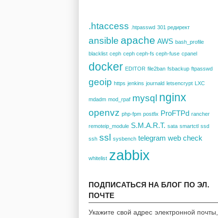
.htaccess
.htpasswd
301 редирект
apache
ansible
AWS
bash_profile
blacklist
ceph
ceph ceph-fs ceph-fuse
cpanel
docker
EDITOR
file2ban
fsbackup
ftpasswd
geoip
https
jenkins
journald
letsencrypt
LXC
nginx
mysql
mdadm
mod_rpaf
openvz
ProFTPd
php-fpm
postfix
rancher
S.M.A.R.T.
remoteip_module
sata
smartctl
ssd
ssl
telegram
web check
ssh
sysbench
zabbix
whitelist
ПОДПИСАТЬСЯ НА БЛОГ ПО ЭЛ.
ПОЧТЕ
Укажите свой адрес электронной почты,