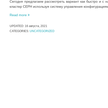
Сегодня предлагаем рассмотреть вариант как быстро и с 
кластер CEPH используя систему управления конфигурациям
«Ceph-
Read more
ansible.
Быстро
UPDATED:
16 августа, 2021
и
CATEGORIES:
UNCATEGORIZED
без
ошибок,
установка
Ceph
кластер
с
помощью
Ansible»