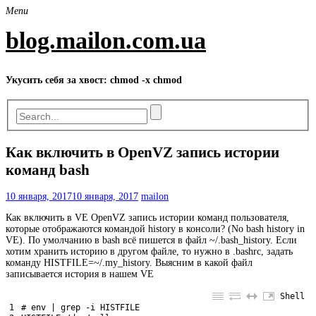
Skip
Menu
to
content
blog.mailon.com.ua
Укусить себя за хвост: chmod -x chmod
Как включить в OpenVZ запись истории
команд bash
10 января, 2017
10 января, 2017
mailon
Как включить в VE OpenVZ запись истории команд пользователя,
которые отображаются командой history в консоли? (No bash history in
VE). По умолчанию в bash всё пишется в файл ~/.bash_history. Если
хотим хранить историю в другом файле, то нужно в .bashrc, задать
команду HISTFILE=~/.my_history. Выясним в какой файл
записывается история в нашем VE
Shell
1
# env | grep -i HISTFILE