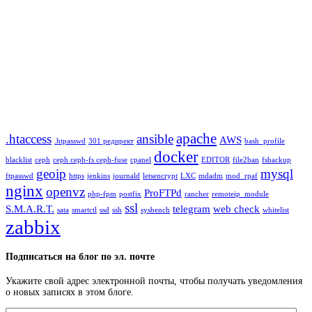
apache
.htaccess
ansible
AWS
.htpasswd
301 редирект
bash_profile
docker
blacklist
ceph
ceph ceph-fs ceph-fuse
cpanel
EDITOR
file2ban
fsbackup
geoip
mysql
ftpasswd
https
jenkins
journald
letsencrypt
LXC
mdadm
mod_rpaf
nginx
openvz
ProFTPd
php-fpm
postfix
rancher
remoteip_module
ssl
S.M.A.R.T.
telegram
web check
sata
smartctl
ssd
ssh
sysbench
whitelist
zabbix
Подписаться на блог по эл. почте
Укажите свой адрес электронной почты, чтобы получать уведомления
о новых записях в этом блоге.