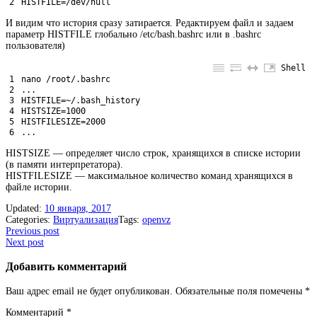
2
HISTFILE
=
/
dev
/
null
И видим что история сразу затирается. Редактируем файл и задаем
параметр HISTFILE глобально /etc/bash.bashrc или в .bashrc
пользователя)
Shell
1
nano
/
root
/
.bashrc
2
.
.
.
3
HISTFILE
=
~
/
.bash_history
4
HISTSIZE
=
1000
5
HISTFILESIZE
=
2000
6
.
.
.
HISTSIZE — определяет число строк, хранящихся в списке истории
(в памяти интерпретатора).
HISTFILESIZE — максимальное количество команд хранящихся в
файле истории.
Updated:
10 января, 2017
Categories:
Виртуализация
Tags:
openvz
Post
Previous post
Next post
navigation
Добавить комментарий
Ваш адрес email не будет опубликован.
Обязательные поля помечены
*
Комментарий
*