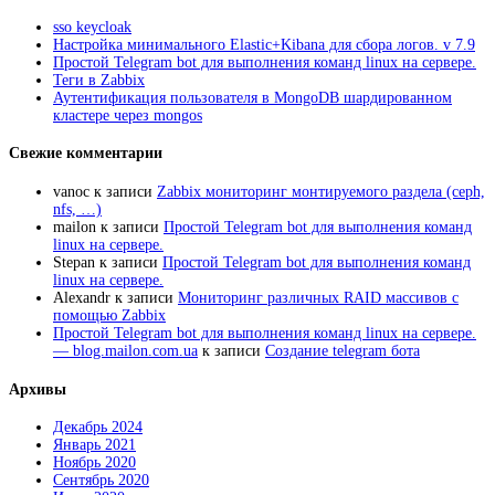
sso keycloak
Настройка минимального Elastic+Kibana для сбора логов. v 7.9
Простой Telegram bot для выполнения команд linux на сервере.
Теги в Zabbix
Аутентификация пользователя в MongoDB шардированном
кластере через mongos
Свежие комментарии
vanoc
к записи
Zabbix мониторинг монтируемого раздела (ceph,
nfs, …)
mailon
к записи
Простой Telegram bot для выполнения команд
linux на сервере.
Stepan
к записи
Простой Telegram bot для выполнения команд
linux на сервере.
Alexandr
к записи
Мониторинг различных RAID массивов с
помощью Zabbix
Простой Telegram bot для выполнения команд linux на сервере.
— blog.mailon.com.ua
к записи
Создание telegram бота
Архивы
Декабрь 2024
Январь 2021
Ноябрь 2020
Сентябрь 2020