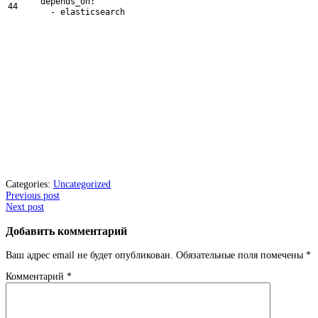
depends_on
:
44
-
elasticsearch
Categories:
Uncategorized
Post
Previous post
Next post
navigation
Добавить комментарий
Ваш адрес email не будет опубликован.
Обязательные поля помечены
*
Комментарий
*