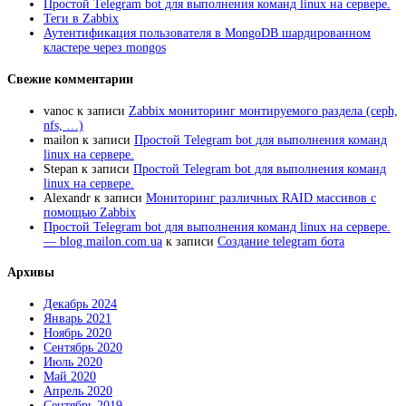
Простой Telegram bot для выполнения команд linux на сервере.
Теги в Zabbix
Аутентификация пользователя в MongoDB шардированном
кластере через mongos
Свежие комментарии
vanoc
к записи
Zabbix мониторинг монтируемого раздела (ceph,
nfs, …)
mailon
к записи
Простой Telegram bot для выполнения команд
linux на сервере.
Stepan
к записи
Простой Telegram bot для выполнения команд
linux на сервере.
Alexandr
к записи
Мониторинг различных RAID массивов с
помощью Zabbix
Простой Telegram bot для выполнения команд linux на сервере.
— blog.mailon.com.ua
к записи
Создание telegram бота
Архивы
Декабрь 2024
Январь 2021
Ноябрь 2020
Сентябрь 2020
Июль 2020
Май 2020
Апрель 2020
Сентябрь 2019