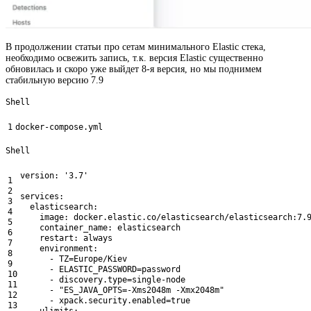
В продолжении статьи про сетам минимального Elastic стека,
необходимо освежить запись, т.к. версия Elastic существенно
обновилась и скоро уже выйдет 8-я версия, но мы поднимем
стабильную версию 7.9
Shell
1
docker
-
compose
.yml
Shell
version
:
'3.7'
1
2
services
:
3
elasticsearch
:
4
image
:
docker
.elastic
.co
/
elasticsearch
/
elasticsearch
:
7.
5
container_name
:
elasticsearch
6
restart
:
always
7
environment
:
8
-
TZ
=
Europe
/
Kiev
9
-
ELASTIC_PASSWORD
=
password
10
-
discovery
.type
=
single
-
node
11
-
"ES_JAVA_OPTS=-Xms2048m -Xmx2048m"
12
-
xpack
.security
.enabled
=
true
13
ulimits
: