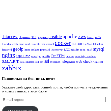
apache
.htaccess
ansible
AWS
.htpasswd
301 редирект
bash_profile
docker
blacklist
ceph
ceph ceph-fs ceph-fuse
cpanel
EDITOR
file2ban
fsbackup
geoip
mysql
ftpasswd
https
jenkins
journald
letsencrypt
LXC
mdadm
mod_rpaf
nginx
openvz
ProFTPd
php-fpm
postfix
rancher
remoteip_module
ssl
S.M.A.R.T.
telegram
web check
sata
smartctl
ssd
ssh
sysbench
whitelist
zabbix
Подписаться на блог по эл. почте
Укажите свой адрес электронной почты, чтобы получать уведомления
о новых записях в этом блоге.
E-
mail
адрес