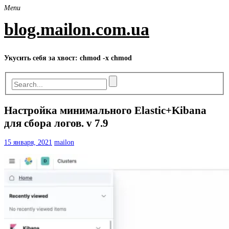
Skip
Menu
to
content
blog.mailon.com.ua
Укусить себя за хвост: chmod -x chmod
Настройка минимального Elastic+Kibana
для сбора логов. v 7.9
15 января, 2021
mailon