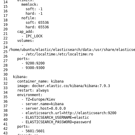
14
memlock
:
15
soft
:
-
1
16
hard
:
-
1
17
nofile
:
18
soft
:
65536
19
hard
:
65536
20
cap_add
:
21
-
IPC_LOCK
22
volumes
:
23
-
24
/
home
/
ubuntu
/
elastic
/
elasticsearch
/
data
:
/
usr
/
share
/
elastics
25
-
/
etc
/
localtime
:
/
etc
/
localtime
:
ro
26
ports
:
27
-
9200
:
9200
28
-
9300
:
9300
29
30
kibana
:
31
container_name
:
kibana
32
image
:
docker
.elastic
.co
/
kibana
/
kibana
:
7.9.3
33
restart
:
always
34
environment
:
35
-
TZ
=
Europe
/
Kiev
36
-
server
.name
=
kibana
37
-
server
.host
=
0.0.0.0
38
-
elasticsearch
.url
=
http
:
/
/
elasticsearch
:
9200
39
-
ELASTICSEARCH_USERNAME
=
elastic
40
-
ELASTICSEARCH_PASSWORD
=
password
41
ports
:
42
-
5601
:
5601
43