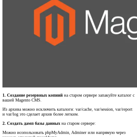
1. Создание резервных копиий
на старом сервере запакуйте каталог с
вашей Magento CMS.
Из архива можно исключить каталоги: var/cache, var/session, var/report
и var/log это сделает архив более легким.
2. Создать дамп базы данных
на старом сервере:
Можно исопользовать phpMyAdmin, Adminer или напрямую через