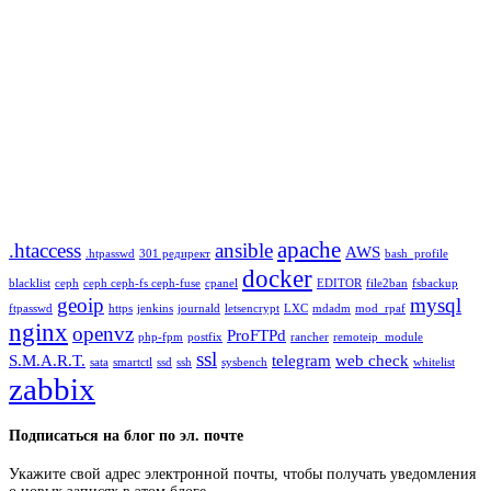
apache
.htaccess
ansible
AWS
.htpasswd
301 редирект
bash_profile
docker
blacklist
ceph
ceph ceph-fs ceph-fuse
cpanel
EDITOR
file2ban
fsbackup
geoip
mysql
ftpasswd
https
jenkins
journald
letsencrypt
LXC
mdadm
mod_rpaf
nginx
openvz
ProFTPd
php-fpm
postfix
rancher
remoteip_module
ssl
S.M.A.R.T.
telegram
web check
sata
smartctl
ssd
ssh
sysbench
whitelist
zabbix
Подписаться на блог по эл. почте
Укажите свой адрес электронной почты, чтобы получать уведомления