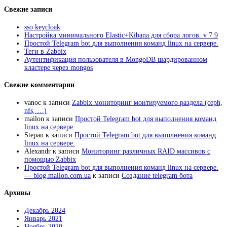
Свежие записи
sso keycloak
Настройка минимального Elastic+Kibana для сбора логов. v 7.9
Простой Telegram bot для выполнения команд linux на сервере.
Теги в Zabbix
Аутентификация пользователя в MongoDB шардированном
кластере через mongos
Свежие комментарии
vanoc
к записи
Zabbix мониторинг монтируемого раздела (ceph,
nfs, …)
mailon
к записи
Простой Telegram bot для выполнения команд
linux на сервере.
Stepan
к записи
Простой Telegram bot для выполнения команд
linux на сервере.
Alexandr
к записи
Мониторинг различных RAID массивов с
помощью Zabbix
Простой Telegram bot для выполнения команд linux на сервере.
— blog.mailon.com.ua
к записи
Создание telegram бота
Архивы
Декабрь 2024
Январь 2021
Ноябрь 2020