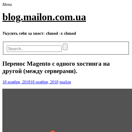
Skip
Menu
to
content
blog.mailon.com.ua
Укусить себя за хвост: chmod -x chmod
Перенос Magento c одного хостинга на
другой (между серверами).
18 ноября, 2018
18 ноября, 2018
mailon