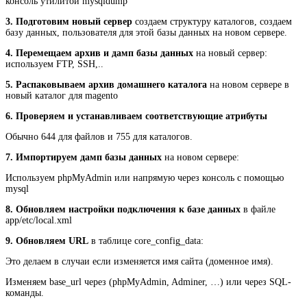
консоль утилитой mysqldump
3. Подготовим новый сервер
создаем структуру каталогов, создаем
базу данных, пользователя для этой базы данных на новом сервере.
4. Перемещаем архив и дамп базы данных
на новый сервер:
используем FTP, SSH,..
5. Распаковываем архив домашнего каталога
на новом сервере в
новый каталог для magento
6. Проверяем и устанавливаем соответствующие атрибуты
Обычно 644 для файлов и 755 для каталогов.
7. Импортируем дамп базы данных
на новом сервере:
Используем phpMyAdmin или напрямую через консоль с помощью
mysql
8. Обновляем настройки подключения к базе данных
в файле
app/etc/local.xml
9. Обновляем URL
в таблице core_config_data:
Это делаем в случаи если изменяется имя сайта (доменное имя).
Изменяем base_url через (phpMyAdmin, Adminer, …) или через SQL-
команды.