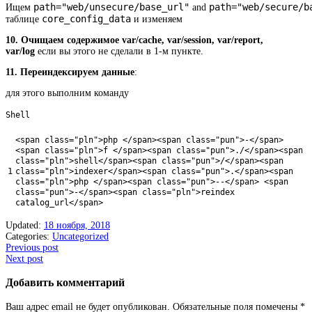
path="web/unsecure/base_url"
path="web/secure/b
Ищем
and
core_config_data
таблице
и изменяем
10. Очищаем содержимое var/cache, var/session, var/report,
var/log
если вы этого не сделали в 1-м пункте.
11. Переиндексируем данные
:
для этого выполним команду
Shell
<
span
class
=
"pln"
>
php
<
/
span
>
<
span
class
=
"pun"
>
-
<
/
span
>
<
span
class
=
"pln"
>
f
<
/
span
>
<
span
class
=
"pun"
>
.
/
<
/
span
>
<
span
class
=
"pln"
>
shell
<
/
span
>
<
span
class
=
"pun"
>
/
<
/
span
>
<
span
1
class
=
"pln"
>
indexer
<
/
span
>
<
span
class
=
"pun"
>
.
<
/
span
>
<
span
class
=
"pln"
>
php
<
/
span
>
<
span
class
=
"pun"
>
--
<
/
span
>
<
span
class
=
"pun"
>
-
<
/
span
>
<
span
class
=
"pln"
>
reindex
catalog_url
<
/
span
>
Updated:
18 ноября, 2018
Categories:
Uncategorized
Post
Previous post
Next post
navigation
Добавить комментарий
Ваш адрес email не будет опубликован.
Обязательные поля помечены
*