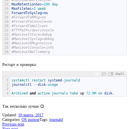
14
#RuntimeMaxFileSize=
15
MaxRetentionSec
=
100
day
16
MaxFileSec
=
1
week
17
ForwardToSyslog
=
no
18
#ForwardToKMsg=no
19
#ForwardToConsole=no
20
#ForwardToWall=yes
21
#TTYPath=/dev/console
22
#MaxLevelStore=debug
23
#MaxLevelSyslog=debug
24
#MaxLevelKMsg=notice
25
#MaxLevelConsole=info
26
#MaxLevelWall=emerg
Рестарт и проверка:
Shell
1
systemctl 
restart 
systemd
-
journald
2
journalctl
--
disk
-
usage
3
4
Archived 
and
active 
journals 
take 
up
72.0M
on 
disk
.
Так несколько лучше 😉
Updated:
10 марта, 2017
Categories:
OS разное
Tags:
journald
Post
Previous post
Next post