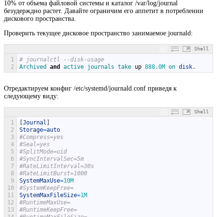
10% от объема файловой системы и каталог /var/log/journal
безудерждно растет. Давайте ограничим его аппетит в потреблении
дискового пространства.
Проверить текущее дисковое пространство занимаемое journald:
Shell
1
# journalctl --disk-usage
2
Archived 
and
active 
journals 
take 
up
888.0M
on 
disk
.
Отредактируем конфиг /etc/systemd/journald.conf приведя к
следующему виду:
Shell
1
[
Journal
]
2
Storage
=
auto
3
#Compress=yes   
4
#Seal=yes
5
#SplitMode=uid  
6
#SyncIntervalSec=5m
7
#RateLimitInterval=30s
8
#RateLimitBurst=1000
9
SystemMaxUse
=
10M
10
#SystemKeepFree=
11
SystemMaxFileSize
=
1M
12
#RuntimeMaxUse= 
13
#RuntimeKeepFree=