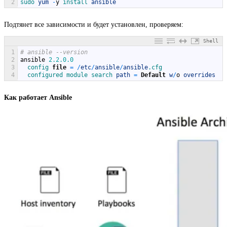
2
sudo 
yum
-
y
install 
ansible
Подтянет все зависимости и будет установлен, проверяем:
Shell
1
# ansible --version
2
ansible
2.2.0.0
3
config 
file
=
/
etc
/
ansible
/
ansible
.cfg
4
configured 
module 
search 
path
=
Default
w
/
o
overrides
Как работает Ansible