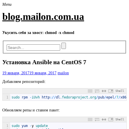
Skip
Menu
to
content
blog.mailon.com.ua
Укусить себя за хвост: chmod -x chmod
Установка Ansible на CentOS 7
19 января, 2017
19 января, 2017
mailon
Добавляем репозиторий:
Shell
1
sudo 
rpm
-
iUvh 
http
:
/
/
dl
.fedoraproject
.org
/
pub
/
epel
/
7
/
x86_
Обновляем репы и ставим пакет:
Shell
1
sudo 
yum
-
y
update