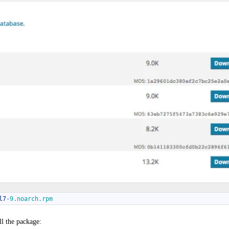
l7
-
9.noarch.rpm
ll the package: