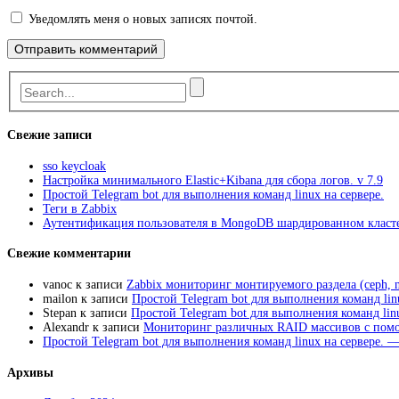
Уведомлять меня о новых записях почтой.
Свежие записи
sso keycloak
Настройка минимального Elastic+Kibana для сбора логов. v 7.9
Простой Telegram bot для выполнения команд linux на сервере.
Теги в Zabbix
Аутентификация пользователя в MongoDB шардированном класте
Свежие комментарии
vanoc
к записи
Zabbix мониторинг монтируемого раздела (ceph, n
mailon
к записи
Простой Telegram bot для выполнения команд lin
Stepan
к записи
Простой Telegram bot для выполнения команд linu
Alexandr
к записи
Мониторинг различных RAID массивов с пом
Простой Telegram bot для выполнения команд linux на сервере. —
Архивы