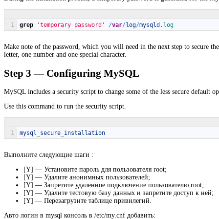
1
grep
'temporary password'
/
var
/
log
/
mysqld
.log
Make note of the password, which you will need in the next step to secure the 
letter, one number and one special character.
Step 3 — Configuring MySQL
MySQL includes a security script to change some of the less secure default op
Use this command to run the security script.
1
mysql_secure_installation
Выполните следующие шаги :
[Y] — Установите пароль для пользователя root;
[Y] — Удалите анонимных пользователей;
[Y] — Запретите удаленное подключение пользователю root;
[Y] — Удалите тестовую базу данных и запретите доступ к ней;
[Y] — Перезагрузите таблице привилегий.
Авто логин в mysql консоль в /etc/my.cnf добавить: