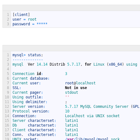
1
[
client
]
2
user
=
root
3
password
=
*
*
*
*
*
1
mysql
>
status
;
2
--
--
--
--
--
--
--
3
mysql  
Ver
14.14
Distrib
5.7.17
,
for
Linux
(
x86_64
)
using 
4
5
Connection 
id
:
3
6
Current 
database
:
7
Current 
user
:
root
@
localhost
8
SSL
:
Not
in
use
9
Current 
pager
:
stdout
10
Using 
outfile
:
''
11
Using 
delimiter
:
;
12
Server 
version
:
5.7.17
MySQL 
Community 
Server
(
GPL
13
Protocol 
version
:
10
14
Connection
:
Localhost 
via 
UNIX 
socket
15
Server 
characterset
:
latin1
16
Db     
characterset
:
latin1
17
Client 
characterset
:
latin1
18
Conn
.
characterset
:
latin1
19
UNIX 
socket
:
/
var
/
lib
/
mysql
/
mysql
.sock