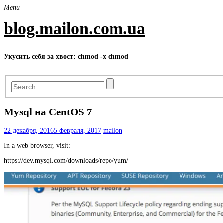
Skip
Menu
to
content
blog.mailon.com.ua
Укусить себя за хвост: chmod -x chmod
Mysql на CentOS 7
22 декабря, 2016
5 февраля, 2017
mailon
In a web browser, visit:
https://dev.mysql.com/downloads/repo/yum/