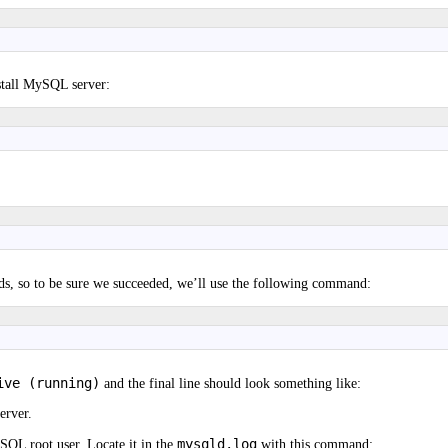
tall MySQL server:
s, so to be sure we succeeded, we’ll use the following command:
ive (running)
and the final line should look something like:
erver.
mysqld.log
SQL root user. Locate it in the
with this command: