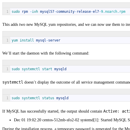
1
sudo 
rpm
-
ivh 
mysql57
-
community
-
release
-
el7
-
9.noarch.rpm
This adds two new MySQL yum repositories, and we can now use them to ins
1
yum 
install 
mysql
-
server
We’ll start the daemon with the following command:
1
sudo 
systemctl 
start 
mysqld
systemctl
doesn’t display the outcome of all service management command
1
sudo 
systemctl 
status 
mysqld
Active: act
If MySQL has successfully started, the output should contain
Dec 01 19:02:20 centos-512mb-sfo2-02 systemd[1]: Started MySQL S
During the installation process, a temporary password is generated for the My