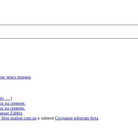
ре через mongos
fs, …)
ux на сервере.
x на сервере.
ощью Zabbix
 blog.mailon.com.ua
к записи
Создание telegram бота