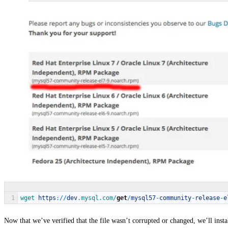
1
wget 
https
:
/
/
dev
.mysql
.com
/
get
/
mysql57
-
community
-
release
-
e
Now that we’ve verified that the file wasn’t corrupted or changed, we’ll insta