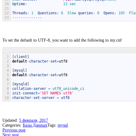
20
Uptime
:
13
sec
21
22
Threads
:
1
Questions
:
6
Slow 
queries
:
0
Opens
:
105
Flu
23
--
--
--
--
--
--
--
To set the default to UTF-8, you want to add the following to my.cnf
1
[
client
]
2
default
-
character
-
set
=
utf8
3
4
[
mysql
]
5
default
-
character
-
set
=
utf8
6
7
[
mysqld
]
8
collation
-
server
=
utf8_unicode_ci
9
init
-
connect
=
'SET NAMES utf8'
10
character
-
set
-
server
=
utf8
Updated:
5 февраля, 2017
Categories:
Базы Данных
Tags:
mysql
Post
Previous post
Next post